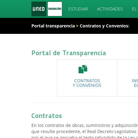
ESTUDIAR
ACTIVIDADES
EL
Portal transparencia
>
Contratos y Convenios
:
Portal de Transparencia
CONTRATOS
IN
Y CONVENIOS
E
Contratos
En los contratos de obras, suministros y adquisición
que resulte procedente, el Real Decreto Legislativo
por el que se aprueba el texto refundido de la
Ley 