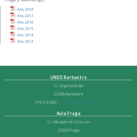
Año 2018
Año 2017
Año 2016
Año 2015
Año 2014
Año 2013
UNED Barbastro
C/. Argensola 60
22300 Barbastro
974 316 000 -
info@unedbarbastro.es
Aula Fraga
C/. Albalate de Cinca s/n
22520 Fraga