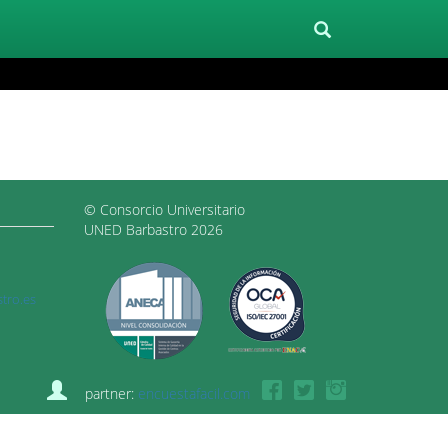
© Consorcio Universitario
UNED Barbastro 2026
tro.es
partner:
encuestafacil.com