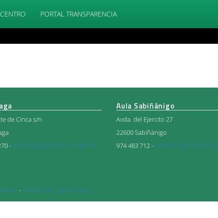
 CENTRO
PORTAL TRANSPARENCIA
raga
Aula Sabiñánigo
ate de Cinca s/n
Avda. del Ejercito 27
aga
22600 Sabiñánigo
270 -
aulafraga@unedbarbastro.es
974 483 712 -
aulasabi@unedbarbas
ookies
-
Buzón de sugerencias