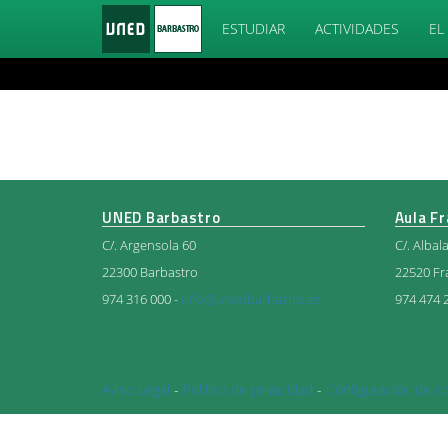
ESTUDIAR
ACTIVIDADES
EL
UNED Barbastro
Aula F
C/. Argensola 60
C/. Albal
22300 Barbastro
22520 Fr
974 316 000 -
info@unedbarbastro.es
974 474 
Aviso Legal
-
Política de privacidad
-
Configuración de c