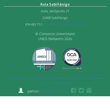
Aula Sabiñánigo
Avda. del Ejercito 27
22600 Sabiñánigo
974 483 712 -
aulasabi@unedbarbastro.es
© Consorcio Universitario
UNED Barbastro 2026
Aviso Legal
-
Política de privacidad
-
Configuración de cookies
-
Buzón de sugerencias
partner:
encuestafacil.com