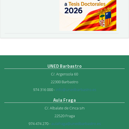
UNED Barbastro
C/. Argensola 60
22300 Barbastro
974 316 000 -
info@unedbarbastro.es
Aula Fraga
C/. Albalate de Cinca s/n
22520 Fraga
974 474 270 -
aulafraga@unedbarbastro.es