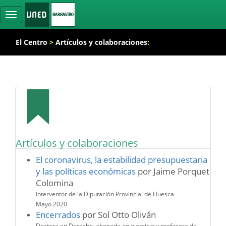
Ocultar
navegación
El Centro
>
Artículos y colaboraciones
:
Artículos y colaboraciones
El coronavirus, la estabilidad presupuestaria
y las políticas económicas
por Jaime Porquet
Colomina
Interventor de la Diputación Provincial de Huesca
Mayo 2020
Encerrados
por Sol Otto Oliván
Doctora en Derecho, abogada en ejercicio y profesora de