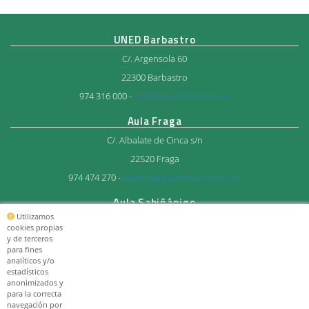
UNED Barbastro
C/. Argensola 60
22300 Barbastro
974 316 000 -
info@unedbarbastro.es
Aula Fraga
C/. Albalate de Cinca s/n
22520 Fraga
974 474 270 -
aulafraga@unedbarbastro.es
Aula Sabiñánigo
Utilizamos
Avda. del Ejercito 27
cookies propias
y de terceros
22600 Sabiñánigo
para fines
974 483 712 -
aulasabi@unedbarbastro.es
analíticos y/o
estadísticos
anonimizados y
© Consorcio Universitario
para la correcta
UNED Barbastro 2026
navegación por